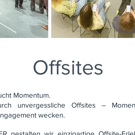
Offsites
ucht Momentum.​
rch unvergessliche Offsites – Moment
d Engagement wecken.​
estalten wir einzigartige Offsite-Erleb