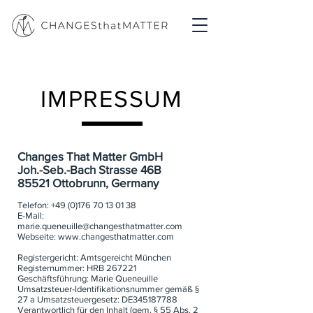
IMPRESSUM
Changes That Matter GmbH
Joh.-Seb.-Bach Strasse 46B
85521 Ottobrunn, Germany
Telefon:
+49 (0)176 70 13 01 38
E-Mail:
marie.queneuille@changesthatmatter.com
Webseite:
www.changesthatmatter.com
Registergericht: Amtsgereicht München
Registernummer: HRB 267221
Geschäftsführung: Marie Queneuille
Umsatzsteuer-Identifikationsnummer gemäß §
27 a Umsatzsteuergesetz:
DE345187788
Verantwortlich für den Inhalt (gem. § 55 Abs. 2