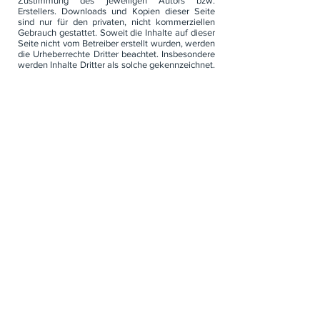
Zustimmung des jeweiligen Autors bzw.
Erstellers. Downloads und Kopien dieser Seite
sind nur für den privaten, nicht kommerziellen
Gebrauch gestattet. Soweit die Inhalte auf dieser
Seite nicht vom Betreiber erstellt wurden, werden
die Urheberrechte Dritter beachtet. Insbesondere
werden Inhalte Dritter als solche gekennzeichnet.
Sollten Sie trotzdem auf eine
Urheberrechtsverletzung aufmerksam werden,
bitten wir um einen entsprechenden Hinweis. Bei
Bekanntwerden von Rechtsverletzungen werden
wir derartige Inhalte umgehend entfernen.
Der Nutzung von im Rahmen der
Impressumspflicht veröffentlichten Kontaktdaten
durch Dritte zur Übersendung von nicht
ausdrücklich angeforderter Werbung und
Informationsmaterialien wird hiermit ausdrücklich
widersprochen. Die Betreiber der Seiten behalten
sich ausdrücklich rechtliche Schritte im Falle der
unverlangten Zusendung von
Werbeinformationen, etwa durch Spam-Mails,
vor.
Alle Inhalte unter
www.changesthatmatter.de
sind urheberrechtlich geschützt.
Bildnachweise:
Photo von Chuttersnap auf
Unsplash